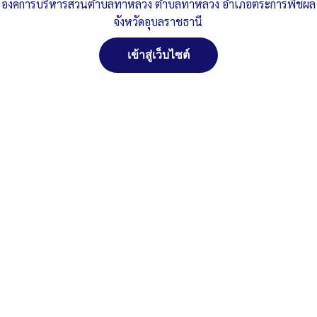
ปีงบประมาณ พ.ศ.2568
องค์การบริหารส่วนตำบลท่าหลวง ตำบลท่าหลวง อำเภอตระการพืชผล
จังหวัดอุบลราชธานี
Published
, 24 กุมภาพันธ์ 2568
|
By
อบต.ท่าหลวง จ.อุบลราชธานี
สินบน-2568-ท่าหลวง
ดาวน์โหลด
เข้าสู่เว็บไซต์
จัดการ การอนุญาตใช้งาน Cookies
Post Views:
253
เว็บไซต์ องค์การบริหารส่วนตำบลท่าหลวง อำเภอตระการพืชผล จังหวัด
Posted in
แผนปฏิบัติราชการ ด้านการป้องกัน และ ปราบปราม การ
อุบลราชธานี (www.taluangubon.go.th) มีการใช้งานเทคโนโลยีคุกกี้
ทุจริต
หรือ เทคโนโลยีอื่นที่มีลักษณะใกล้เคียงกันกับคุกกี้ บนเว็บไซต์ของเรา
โปรดศึกษา นโยบายการใช้คุกกี้ และ นโยบายความเป็นส่วนตัวของข้อมูล
ก่อนใช้บริการเว็บไซต์ ได้ที่ลิงค์ด้านล่าง
ยอมรับ
ปฏิเสธ
สงวนลิขสิทธิ์ พ.ศ. 2521 ตามพระราชบัญญัติสงวนลิขสิทธิ์
พ.ศ. 2537 องค์การบริหารส่วนตำบลท่าหลวง อำเภอ
ดูรายละเอียด
ตระการพืชผล จังหวัดอุบลราชธานี
ติดต่อทำเว็ปไซด์ คลิ๊ก...ที่นี่
นโยบายการใช้คุกกี้
นโยบายความเป็นส่วนตัวของข้อมูล