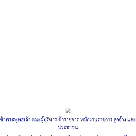
Search
«
แผนพัฒนาท้องถิ่น (2566-2570) แก้ไข ครั้งที่ 1 พ.ศ. 2568
รายงานผลการดำเนินการเพื่อจัดการความเสี่ยงการทุจริตและ
ประพฤติมิชอบประจำปี พ.ศ.…
»
การประเมินความเสี่ยงที่อาจเกิดการให้
หรือรับสินบนจากการดำเนินงานตาม
ข้าพระพุทธเจ้า คณะผู้บริหาร ข้าราชการ พนักงานราชการ ลูกจ้าง และ
ภารกิจของหน่วยงาน ประจำ
ประชาชน