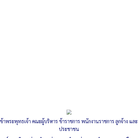
Search
«
รายงานผลการดำเนินการตามนโยบายการบริหารทรัพยากรบุคคล
ประจำปีงบประมาณ พ.ศ. 2563
หลักเกณฑ์การประเมินวิทยฐานะพนักงานครู
»
การเลื่อนค่าตอบแทนพนักงานจ้าง
Published
, 29 เมษายน 2565
|
By
อบต.ท่าหลวง จ.อุบลราชธานี
ข้าพระพุทธเจ้า คณะผู้บริหาร ข้าราชการ พนักงานราชการ ลูกจ้าง และ
มาตรฐานทั่วไปเกี่ยวกับพนักงานจ้าง-ฉบับที่-3-1
ดาวน์โหลด
ประชาชน