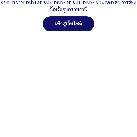
องค์การบริหารส่วนตำบลท่าหลวง ตำบลท่าหลวง อำเภอตระการพืชผล
จังหวัดอุบลราชธานี
Published
, 11 มีนาคม 2569
|
By
อบต.ท่าหลวง จ.อุบลราชธานี
บันทึกรายงานการประชุมสภา-อบต.ท่าหลวง-สมัยสามัญ-สมัยแรก-
เข้าสู่เว็บไซต์
ครั้งที่-2-ปี-2569
ดาวน์โหลด
จัดการ การอนุญาตใช้งาน Cookies
Post Views:
73
เว็บไซต์ องค์การบริหารส่วนตำบลท่าหลวง อำเภอตระการพืชผล จังหวัด
Posted in
งานกิจการสภา
อุบลราชธานี (www.taluangubon.go.th) มีการใช้งานเทคโนโลยีคุกกี้
หรือ เทคโนโลยีอื่นที่มีลักษณะใกล้เคียงกันกับคุกกี้ บนเว็บไซต์ของเรา
โปรดศึกษา นโยบายการใช้คุกกี้ และ นโยบายความเป็นส่วนตัวของข้อมูล
ก่อนใช้บริการเว็บไซต์ ได้ที่ลิงค์ด้านล่าง
ยอมรับ
ปฏิเสธ
สงวนลิขสิทธิ์ พ.ศ. 2521 ตามพระราชบัญญัติสงวนลิขสิทธิ์
พ.ศ. 2537 องค์การบริหารส่วนตำบลท่าหลวง อำเภอ
ตระการพืชผล จังหวัดอุบลราชธานี
ดูรายละเอียด
ติดต่อทำเว็ปไซด์ คลิ๊ก...ที่นี่
นโยบายการใช้คุกกี้
นโยบายความเป็นส่วนตัวของข้อมูล