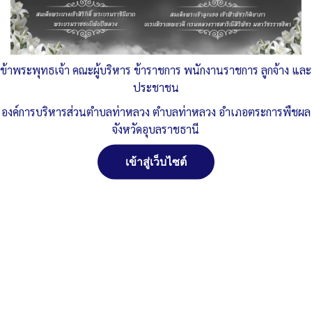
Published
, 30 พฤษภาคม 2568
|
By
อบต.ท่าหลวง จ.อุบลราชธานี
ประกาศราคากลาง-ถนน.คสล.หมู่1-วัดป่า
ดาวน์โหลด
Post Views:
168
ข้าพระพุทธเจ้า คณะผู้บริหาร ข้าราชการ พนักงานราชการ ลูกจ้าง และ
จัดการ การอนุญาตใช้งาน Cookies
Posted in
ข่าวประชาสัมพันธ์
,
ประกาศ/หนังสือราชการต่าง ๆ
ประชาชน
เว็บไซต์ องค์การบริหารส่วนตำบลท่าหลวง อำเภอตระการพืชผล จังหวัด
องค์การบริหารส่วนตำบลท่าหลวง ตำบลท่าหลวง อำเภอตระการพืชผล
อุบลราชธานี (www.taluangubon.go.th) มีการใช้งานเทคโนโลยีคุกกี้
จังหวัดอุบลราชธานี
หรือ เทคโนโลยีอื่นที่มีลักษณะใกล้เคียงกันกับคุกกี้ บนเว็บไซต์ของเรา
โปรดศึกษา นโยบายการใช้คุกกี้ และ นโยบายความเป็นส่วนตัวของข้อมูล
ก่อนใช้บริการเว็บไซต์ ได้ที่ลิงค์ด้านล่าง
เข้าสู่เว็บไซต์
สงวนลิขสิทธิ์ พ.ศ. 2521 ตามพระราชบัญญัติสงวนลิขสิทธิ์
ยอมรับ
พ.ศ. 2537 องค์การบริหารส่วนตำบลท่าหลวง อำเภอ
ตระการพืชผล จังหวัดอุบลราชธานี
ปฏิเสธ
ติดต่อทำเว็ปไซด์ คลิ๊ก...ที่นี่
ดูรายละเอียด
นโยบายการใช้คุกกี้
นโยบายความเป็นส่วนตัวของข้อมูล