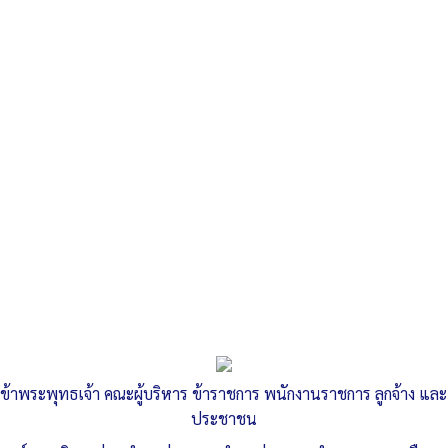
Search
«
…
ประกาศ…
»
ประกาศ แจ้งเตือนให้ชำระภาษีที่ดินและ
สิ่งปลูกสร้าง ประจำปี พ.ศ. 2569
ข้าพระพุทธเจ้า คณะผู้บริหาร ข้าราชการ พนักงานราชการ ลูกจ้าง และ
Published
, 7 กรกฎาคม 2569
|
By
อบต.ท่าหลวง จ.อุบลราชธานี
ประชาชน
ประกาศแจ้งเตือนให้ชำระภาษีและสิ่งปลูกสร้าง
ดาวน์โหลด