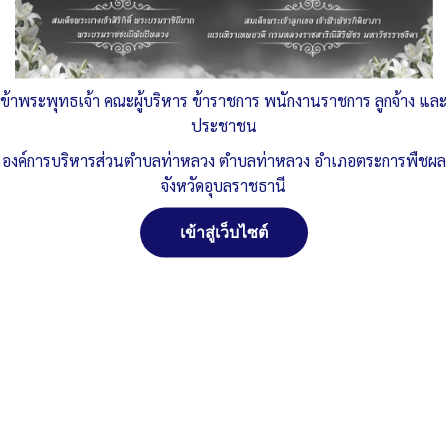
Published
, 3 พฤศจิกายน 2568
|
By
อบต.ท่าหลวง จ.อุบลราชธานี
หนังสือประชาสัมพันธ์แก้ไขเปลี่ยนแปลงกำหนดสมัยประชุม-สมัย
สามัญ-ปี-พ.ศ.2568-1
ดาวน์โหลด
ข้าพระพุทธเจ้า คณะผู้บริหาร ข้าราชการ พนักงานราชการ ลูกจ้าง และ
จัดการ การอนุญาตใช้งาน Cookies
ประชาชน
Post Views:
68
เว็บไซต์ องค์การบริหารส่วนตำบลท่าหลวง อำเภอตระการพืชผล จังหวัด
องค์การบริหารส่วนตำบลท่าหลวง ตำบลท่าหลวง อำเภอตระการพืชผล
Posted in
งานกิจการสภา
อุบลราชธานี (www.taluangubon.go.th) มีการใช้งานเทคโนโลยีคุกกี้
จังหวัดอุบลราชธานี
หรือ เทคโนโลยีอื่นที่มีลักษณะใกล้เคียงกันกับคุกกี้ บนเว็บไซต์ของเรา
โปรดศึกษา นโยบายการใช้คุกกี้ และ นโยบายความเป็นส่วนตัวของข้อมูล
ก่อนใช้บริการเว็บไซต์ ได้ที่ลิงค์ด้านล่าง
เข้าสู่เว็บไซต์
ยอมรับ
ปฏิเสธ
สงวนลิขสิทธิ์ พ.ศ. 2521 ตามพระราชบัญญัติสงวนลิขสิทธิ์
พ.ศ. 2537 องค์การบริหารส่วนตำบลท่าหลวง อำเภอ
ตระการพืชผล จังหวัดอุบลราชธานี
ดูรายละเอียด
ติดต่อทำเว็ปไซด์ คลิ๊ก...ที่นี่
นโยบายการใช้คุกกี้
นโยบายความเป็นส่วนตัวของข้อมูล