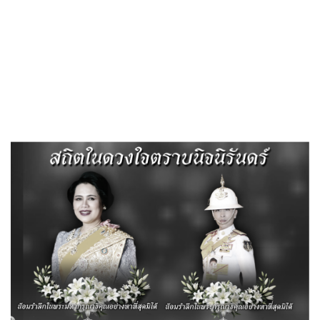
Search
«
แผนการดำเนินงาน อบต.ท่าหลวง ประจำปีงบประมาณ พ.ศ.
2569
บันทึกรายงานประชุมสภาองค์การบริหารส่วนตำบลท่าหลวง สมัย
วิสามัญ สมัยที่ 1 ครั้งที่…
»
หนังสือประชาสัมพันธ์แก้ไขเปลี่ยนแปลง
กำหนดสมัยประชุม สมัยสามัญ ปี
พ.ศ.2568