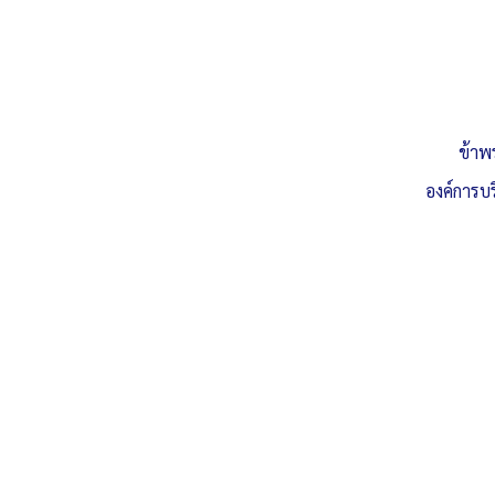
ประกาศผู้ชนะการจัดซื้อจัดจ้างหรือผู้ได้รับคัดเลือก
และสาระสำคัญหรือข้อตกลงเป็นหนังสือ ประจำ
ข้าพ
ไตรมาส ที่ 4 (เดือนกรกฎาคม 2568 ถึง กันยายน
องค์การบ
2568)
อบต.ท่าหลวง จ.อุบลราชธานี
, 2 ตุลาคม 2568
อ่านเพิ่มเติม »