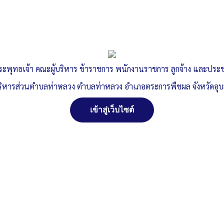
ตุลาคม 2, 2568
ประกาศแผนการซ่อมบำรุงรักษาครุภัณฑ์ ประจำ
ปีงบประมาณ 2569
ระพุทธเจ้า คณะผู้บริหาร ข้าราชการ พนักงานราชการ ลูกจ้าง และปร
อบต.ท่าหลวง จ.อุบลราชธานี
, 2 ตุลาคม 2568
ริหารส่วนตำบลท่าหลวง ตำบลท่าหลวง อำเภอตระการพืชผล จังหวัดอุ
อ่านเพิ่มเติม »
เข้าสู่เว็บไซต์