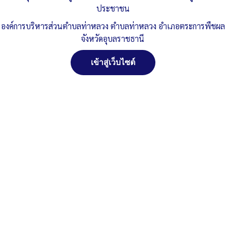
อบต.ท่าหลวง จ.อุบลราชธานี
, 16 ตุลาคม 2568
ประชาชน
อ่านเพิ่มเติม »
องค์การบริหารส่วนตำบลท่าหลวง ตำบลท่าหลวง อำเภอตระการพืชผล
จังหวัดอุบลราชธานี
ข้อบัญญัติ ประจำปีงบประมาณ พ.ศ. 2569
อบต.ท่าหลวง จ.อุบลราชธานี
, 1 ตุลาคม 2568
เข้าสู่เว็บไซต์
อ่านเพิ่มเติม »
รายงานเงินสะสม ณ วันที่ 30 กันยายน 2568
อบต.ท่าหลวง จ.อุบลราชธานี
, 1 ตุลาคม 2568
อ่านเพิ่มเติม »
แผนการดำเนินงาน อบต.ท่าหลวง ประจำปี 2568
อบต.ท่าหลวง จ.อุบลราชธานี
, 27 สิงหาคม 2568
อ่านเพิ่มเติม »