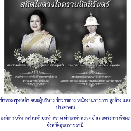
เกณฑ์การรับทรัพย์สินหรือประโยชน์อื่น
ใดโดยธรรมจรรยาของเจ้าพนักงานของ
รัฐ
ตลอดจนรับทราบแนวทาง DOs &
Don’ts ซึ่งเป็นส่วนหนึ่งที่ทำให้บุคลากร
ใน
องค์การบริหารส่วนตำบลท่าหลวง
มีคุณ
ธรรซื่อสัตย์สุจริต บุคลากรทุกคนงดรับ
ของขวัญ
และของกำนัลในการปฏิบัติ
หน้าที่ทุกรณีเป็นการปลุกจิตสำนึกการ
ทำงานด้วยใจบริการการสร้างวัฒนธรรม
ข้าพระพุทธเจ้า คณะผู้บริหาร ข้าราชการ พนักงานราชการ ลูกจ้าง และ
ประชาชน
ควาซื่อสัตย์สุจริตให้เกิดขึ้นอย่างเป็นรูป
องค์การบริหารส่วนตำบลท่าหลวง ตำบลท่าหลวง อำเภอตระการพืชผล
ธรรมในองค์กร อันสอดคล้องกับ
จังหวัดอุบลราชธานี