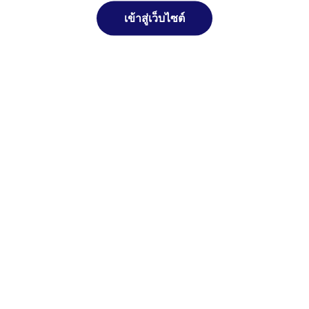
มาตรฐานทางจริยธรรมในหัวข้อ
ซื่อสัตย์
เข้าสู่เว็บไซต์
สุจริต มีจิตสำนึกที่ดี และรับผิดชอบต่อ
หน้าที่